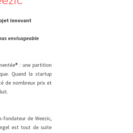
ezic
rojet innovant
 pas envisageable 
entée® : une partition 
ique. Quand la startup 
té de nombreux prix et 
uit.
o-fondateur de Weezic, 
ngel est tout de suite 