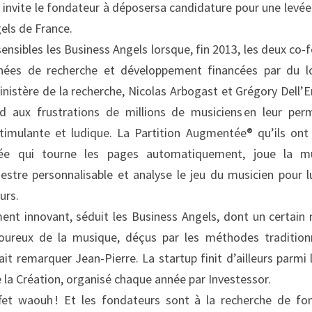
t invite le fondateur à déposersa candidature pour une levé
els de France.
sensibles les Business Angels lorsque, fin 2013, les deux co-f
nnées de recherche et développement financées par du lo
nistère de la recherche, Nicolas Arbogast et Grégory Dell’E
d aux frustrations de millions de musiciens en leur perm
imulante et ludique. La Partition Augmentée® qu’ils ont 
isée qui tourne les pages automatiquement, joue la mu
tre personnalisable et analyse le jeu du musicien pour lu
urs.
ment innovant, séduit les Business Angels, dont un certain
ureux de la musique, déçus par les méthodes traditionne
 fait remarquer Jean-Pierre. La startup finit d’ailleurs parmi
 la Création, organisé chaque année par Investessor.
fet waouh ! Et les fondateurs sont à la recherche de fon