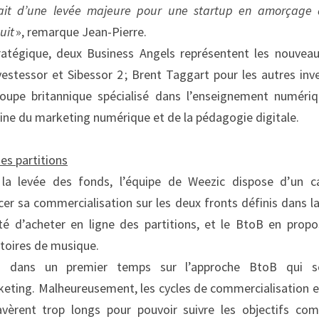
ssait d’une levée majeure pour une startup en amorçage q
uit
 », remarque Jean-Pierre.
atégique, deux Business Angels représentent les nouveaux
estessor et Sibessor 2 ; Brent Taggart pour les autres inve
upe britannique spécialisé dans l’enseignement numériq
ine du marketing numérique et de la pédagogie digitale.
es partitions
la levée des fonds, l’équipe de Weezic dispose d’un cat
cer sa commercialisation sur les deux fronts définis dans la s
ité d’acheter en ligne des partitions, et le BtoB en prop
atoires de musique.
s dans un premier temps sur l’approche BtoB qui se
eting. Malheureusement, les cycles de commercialisation et
avèrent trop longs pour pouvoir suivre les objectifs comm