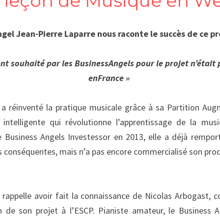
 leçon de Musique en We
ngel Jean-Pierre Laparre nous raconte le succès de ce p
t souhaité par les Business
Angels 
pour le projet n’était
en
France
»
a réinventé la pratique musicale grâce à sa Partition Augm
t intelligente qui révolutionne l’apprentissage de la mus
 Business Angels Investessor en 2013, elle a déjà rempor
 conséquentes, mais n’a pas encore commercialisé son prod
 rappelle avoir fait la connaissance de Nicolas Arbogast, c
n de son projet à l’ESCP. Pianiste amateur, le Business A