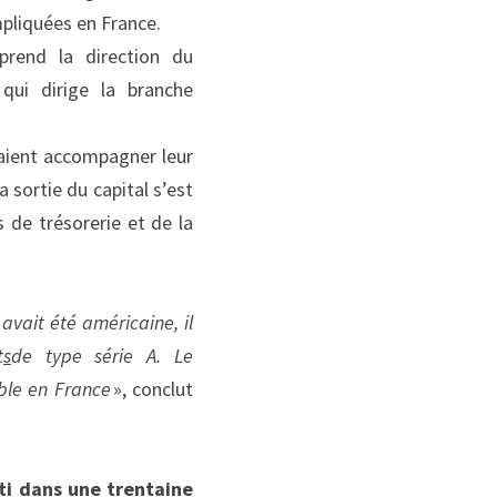
mpliquées en France.
rend la direction du 
ui dirige la branche 
aient accompagner leur 
 sortie du capital s’est 
de trésorerie et de la 
avait été américaine, il 
t
s
de type série A
. Le 
ble en France
 », conclut 
ti dans une trentaine 