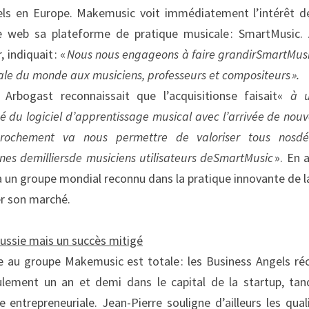
ls en Europe. Makemusic voit immédiatement l’intérêt de 
e web sa plateforme de pratique musicale : SmartMusic. 
indiquait : « 
Nous nous engageons à faire grandir
SmartMus
cale du monde aux musiciens, professeurs et compositeurs
 ». 
Arbogast reconnaissait que l’acquisitionse faisait« 
à u
 du logiciel d’apprentissage musical avec l’arrivée de nouv
rochement va nous permettre de valoriser tous nos
dé
ines de
milliers
de musiciens utilisateurs de
S
martMusic
 ». En 
 un groupe mondial reconnu dans la pratique innovante de la
er son marché.
éussie mais un succès mitigé
nte au groupe Makemusic est totale : les Business Angels réc
eulement un an et demi dans le capital de la startup, tan
e entrepreneuriale. Jean-Pierre souligne d’ailleurs les qua