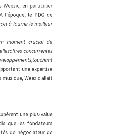
Weezic, en particulier 
A l’époque, le PDG de 
ic
et à fournir le meilleur 
n moment crucial de 
elle
s
offres concurrentes 
veloppements,
touchant 
apportant une expertise 
 musique, Weezic allait 
upèrent une plus-value 
dis que les fondateurs 
lités de négociateur de 