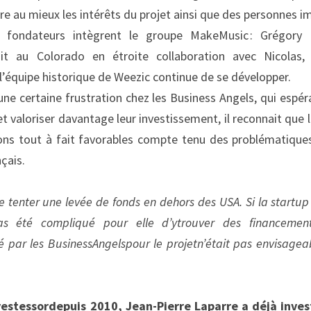
re au mieux les intérêts du projet ainsi que des personnes i
ux fondateurs intègrent le groupe MakeMusic : Grégory p
t au Colorado en étroite collaboration avec Nicolas, q
l’équipe historique de Weezic continue de se développer.
une certaine frustration chez les Business Angels, qui espér
 valoriser davantage leur investissement, il reconnait que la
ons tout à fait favorables compte tenu des problématiques 
çais.
 de tenter une levée de fonds en dehors des USA. Si la startup 
as été compliqué pour elle d
’y
trouver des financemen
é par les Business
Angels
pour le projet
n’était pas envisagea
vestessor
depuis 2010, Jean-Pierre Laparre a déjà inves