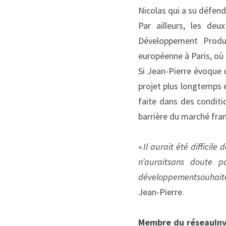
Nicolas qui a su défend
Par ailleurs, les de
Développement Produi
européenne à Paris, où 
Si Jean-Pierre évoque 
projet plus longtemps et
faite dans des conditi
barrière du marché fran
« 
Il aurait été difficile
n’aurait
sans doute p
développement
souhait
Jean-Pierre.
Membre du réseau
In