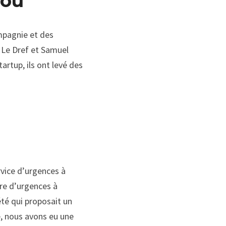
lou
pagnie et de
s
 Le
Dref
 et Samuel 
tartup
, ils ont levé des 
vice d’urgences à 
re d’urgences à 
é qui proposait un 
 nous avons eu une 