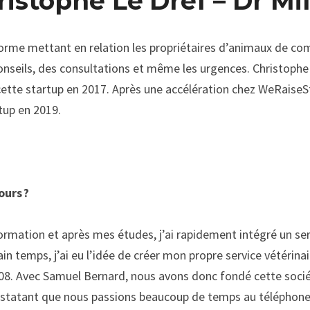
ristophe Le
Dref
– Dr Mi
orme mettant en relation les propriétaires d
’
animaux de com
onseils, des consultations et même les urgences. Christophe
cette startup en 2017. Après une accélération chez
WeRaiseS
tup
 en 2019. 
urs ? 
formation
 et après mes études, j’ai rapidement intégré un ser
in temps, j’ai eu l’idée de créer mon propre service vétérinai
008. Avec Samuel Bernard, nous avons donc fondé cette sociét
nstatant que nous passions beaucoup de temps au téléphone,