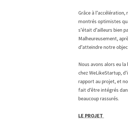
Grâce à l’accélération
montrés
 optimistes qu
s’était d’ailleurs bien 
Malheureusement,
aprè
d’atteindre notre object
Nous avons alors
 eu la
chez
WeLikeStartup
,
 d'
rapport au projet
,
 et n
fait d'être intégrés d
b
eaucoup
 rassurés.
LE PROJET