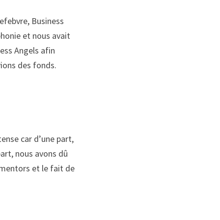
Lefebvre, Business 
honie
 et nous avait 
ness
Angels
 afin 
ions des fonds. 
tense car d’une part, 
art, nous avons dû 
mentors et le fait de 