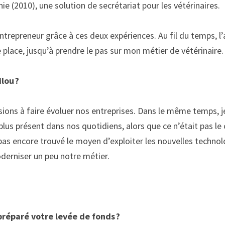
nie
 (2010),
 une solution de secrétariat pour les vétérinaires. 
entrepreneur grâce à ces deux expériences. Au fil du temps, l
e
place
, jusqu’à
prendre le pas sur mon métier de vétérinaire.
lou ? 
sions à faire évoluer no
s
 entreprise
s
. Dans le même temps, je
 plus présent dans nos quotidiens, alors que ce n’était pas le 
 pas encore trouvé le moyen d’exploiter les nouvelles technolo
derniser un peu notre métier. 
éparé votre levée de fonds ? 