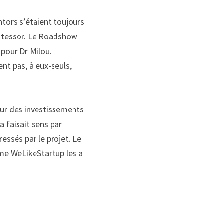
ntors
s’étaient toujours 
stessor
. Le
R
oadshow
 pour Dr Milou.
nt pas, à eux-seuls, 
eur des investissements 
a faisait sens par 
essés par le projet. Le 
mme
WeLikeStartup
les a 