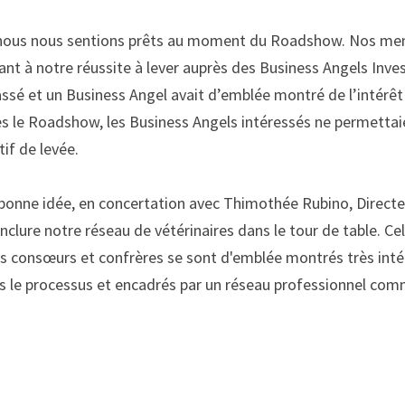
, nous nous sentions prêts au moment du
Roadshow
.
No
s me
ant à notre réussite
à
 lever auprès des Business
Angels
Inve
passé et un Business Angel avait
d’emblée
 montré de l’intérêt
s le
Roadshow
, les Business
Angels
 intéressés ne permettaie
if de levée. 
 bonne idée, en concertation avec
Thimoth
é
e
Rubino
, Direct
inclure notre réseau de vétérinaires dans le tour de table. Cel
os
consœurs
 et confrères se sont d'emblée montrés très intér
ans le processus et encadrés par un réseau professionnel co