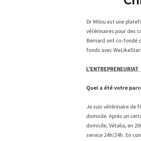
Ch
Dr Milou est une platef
vétérinaires pour
des c
Berna
r
d ont
co-fondé
 
fonds avec
WeLikeStar
L’ENTREPRENEURIAT
Quel a été votre parco
Je suis vétérinaire de 
domicile. Après un certa
domicile,
Vétalia
, en 2
service 24h/24h. En co