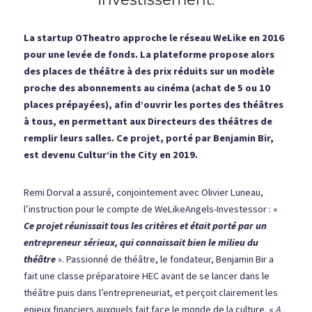
La startup OTh
e
atro approche le r
éseau WeLike en 2016 
pour une levée de fonds. La plateforme propose alors 
des places de théâtre à des prix réduits sur un modèle 
proche des abonnements au cinéma (achat de 5 ou 10 
places prépayées), afin d’ouvrir les portes des théâtres 
à tous, en permettant aux Directeurs des théâtres de 
remplir leurs salles. Ce projet, porté par Benjamin Bir, 
est devenu Cultur’in the City en 2019. 
Remi Dorval a assuré, conjointement avec Olivier Luneau, 
l’instruction pour le compte de WeLikeAngels-Investessor : « 
Ce projet réunissait tous les critères et était porté par un 
entrepreneur sérieux, qui connaissait bien le milieu du 
théâtre
 ». Passionné de théâtre, le fondateur, Benjamin Bir a 
fait une classe préparatoire HEC avant de se lancer dans le 
théâtre puis dans l’entrepreneuriat, et perçoit clairement les 
enjeux financiers auxquels fait face le monde de la culture. « 
A 