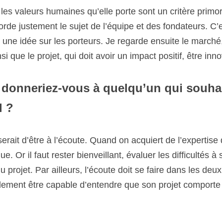
e regarde ensuite le marché, son état et son évolution possible
 positif, être innovant et différenciant. 
onneriez-vous à quelqu’un qui souhaiterait
 
it d’être à l’écoute. Quand on acquiert de l’expertise dans
 il faut rester bienveillant, évaluer les difficultés à surmonte
 ailleurs, l’écoute doit se faire dans les deux sens car un ent
 d’entendre que son projet comporte des points à améliorer
athy Percevejo - Chargée de communication - kathy.perceve