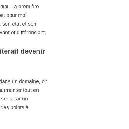
, ainsi que le projet, 
 devenir 
 un domaine, on peut 
r tout en estimant le 
repreneur doit 
.
jo@welikestartup.fr