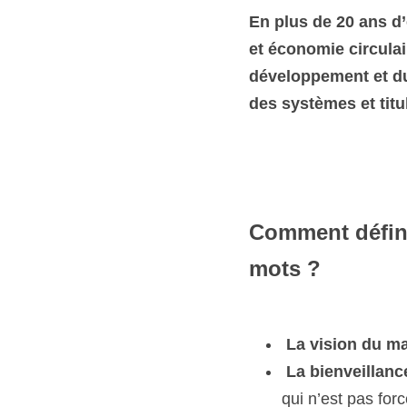
En plus de 20 ans d’e
économie circulaire -
développement et du 
systèmes et titulaire
Comment définiri
La vision du mar
La bienveillance 
n’est pas forcémen
Le pragmatisme 