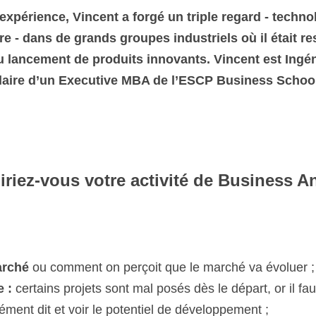
xpérience, Vincent a forgé un triple regard - technologi
 dans de grands groupes industriels où il était responsab
lancement de produits innovants. Vincent est Ingénieu
 d’un Executive MBA de l’ESCP Business School.
ez-vous votre activité de Business Angel e
ché 
ou comment on perçoit que le marché va évoluer ; 
: 
certains projets sont mal posés dès le départ, or il faut sav
t dit et voir le potentiel de développement ;
: 
il faut trouver le juste milieu entre l’optimisme de l’entrepr