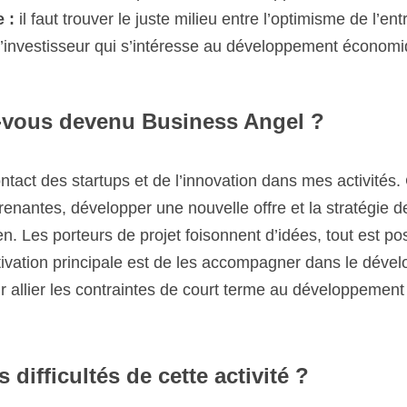
investisseur qui s’intéresse au développement économique de
vous devenu Business Angel ? 
ntact des startups et de l’innovation dans mes activités. Co
lopper une nouvelle offre et la stratégie de go-to-market fo
 de projet foisonnent d’idées, tout est possible au début de 
st de les accompagner dans le développement de leur vision s
rt terme au développement de valeur à moyen/long terme.
difficultés de cette activité ?
és sont innovants et ont su démontrer une première traction 
évaluer si le marché de niche est scalable, dans quelles condi