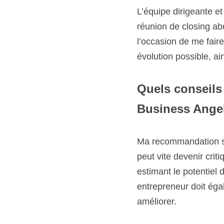
idée sur les porteurs. J
qui doit avoir un impact
Quels conseils d
Business Angel ?
Ma recommandation sera
vite devenir critique. Or
potentiel du projet. Par
également être capable
Contact rédaction : 
K