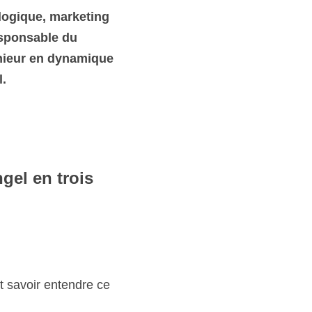
que, marketing et 
le du 
r en dynamique des 
n trois mots ? 
oir entendre ce qui 
eneur et le 