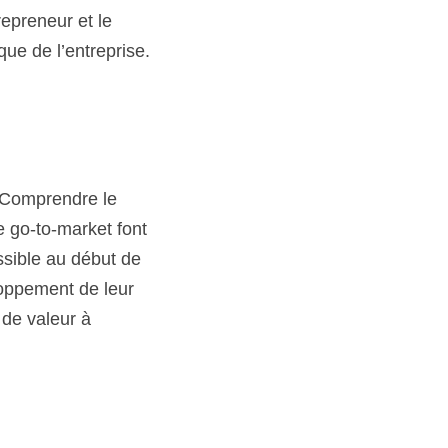
 l’entreprise. 
mprendre le marché, ses 
nt partie de mon 
leur aventure. Ma 
tratégique pour allier 
de marché. Le 
tions et quels seraient 