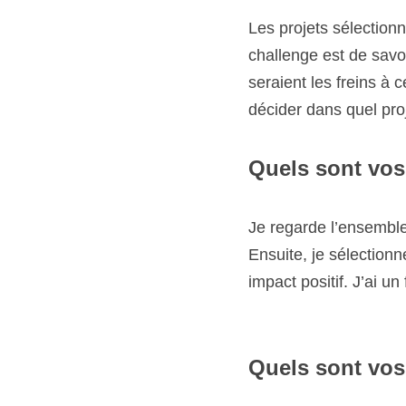
les freins à ce dévelop
projet investir : savoir 
Quels sont vos s
Je regarde l’ensemble de
sélectionne les projets
un focus particulier su
Quels sont vos c
L’équipe dirigeante et 
closing aborde justemen