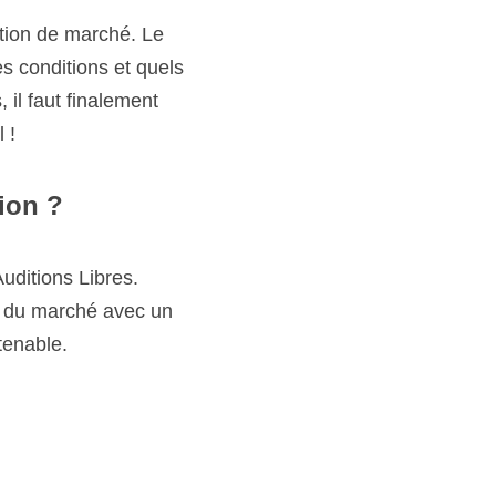
ement décider dans quel 
 
s Libres. Ensuite, je 
n impact positif. J’ai 
 La première réunion de 
casion de me faire une 