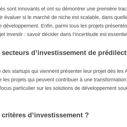
pement. Enfin, parmi tous les projets présentés, il faut final
décider dans l’incertitude est essentiel ! 
ecteurs d’investissement de prédilection ?
s startups qui viennent présenter leur projet dès les Audition
 qui peuvent contribuer à une transformation du marché avec u
r les solutions de développement soutenable.

ritères d’investissement ?  
les valeurs humaines qu’elle porte sont un critère primordial.
t le sujet de l’équipe et des fondateurs. C’est pour moi l’oc