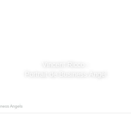
Vincent Ricco -
Portrait de Business Angel
ess Angels