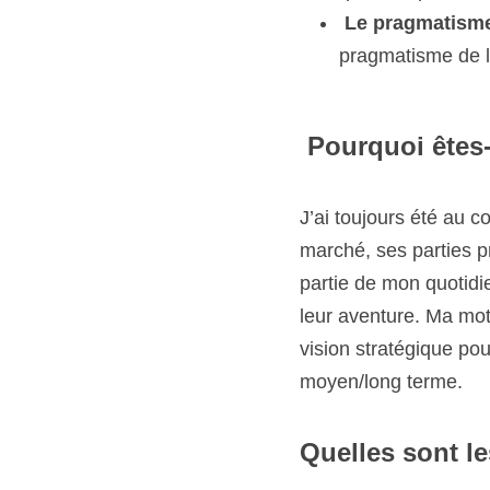
pragmatisme de l’
 Pourquoi êtes-
J’ai toujours été au co
parties prenantes, déve
quotidien. Les porteurs
motivation principale e
les contraintes de cou
Quelles sont les 
Les projets sélectionn
challenge est de savoir 