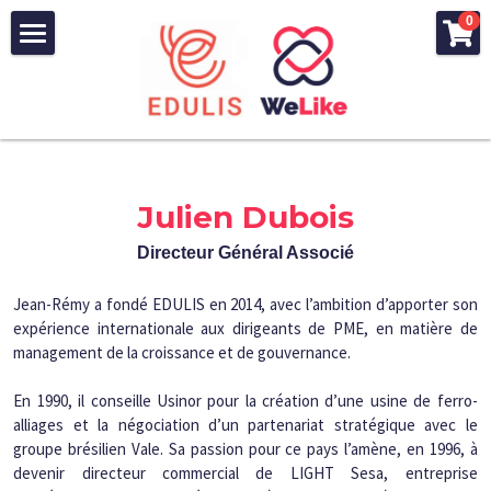
×
0
LES CATÉGORIES DE LA BOUTIQUE
A propos
Toutes les catégories
Entrepreneurs
Equipe et associés
Edulis
Investisseurs
Investessor
Julien Dubois
WeLike
Levée de fonds
Analyses
Sibessor 2
Directeur Général Associé
Références
Actualités
Boutique
Jean-Rémy a fondé EDULIS en 2014, avec l’ambition d’apporter son 
Portfolio
expérience internationale aux dirigeants de PME, en matière de 
Connexion
Success Stories
management de la croissance et de gouvernance.
Recrutement
Portraits
Rechercher
En 1990, il conseille Usinor pour la création d’une usine de ferro-
alliages et la négociation d’un partenariat stratégique avec le 
Communiqués de Presse
groupe brésilien Vale. Sa passion pour ce pays l’amène, en 1996, à 
devenir directeur commercial de LIGHT Sesa, entreprise 
Newsletter