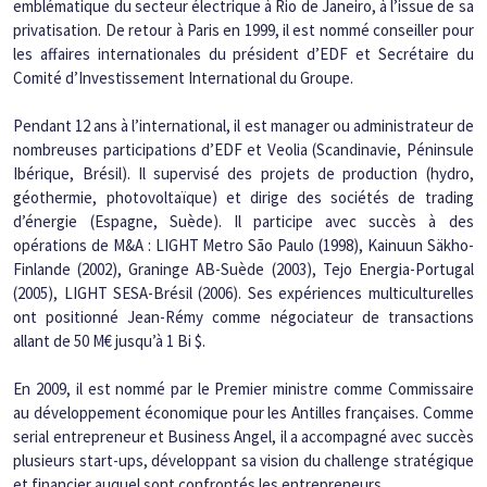
emblématique du secteur électrique à Rio de Janeiro, à l’issue de sa 
privatisation. De retour à Paris en 1999, il est nommé conseiller pour 
les affaires internationales du président d’EDF et Secrétaire du 
Comité d’Investissement International du Groupe.
Pendant 12 ans à l’international, il est manager ou administrateur de 
nombreuses participations d’EDF et Veolia (Scandinavie, Péninsule 
Ibérique, Brésil). Il supervisé des projets de production (hydro, 
géothermie, photovoltaïque) et dirige des sociétés de trading 
d’énergie (Espagne, Suède). Il participe avec succès à des 
opérations de M&A : LIGHT Metro São Paulo (1998), Kainuun Säkho-
Finlande (2002), Graninge AB-Suède (2003), Tejo Energia-Portugal 
(2005), LIGHT SESA-Brésil (2006). Ses expériences multiculturelles 
ont positionné Jean-Rémy comme négociateur de transactions 
allant de 50 M€ jusqu’à 1 Bi $.
En 2009, il est nommé par le Premier ministre comme Commissaire 
au développement économique pour les Antilles françaises. Comme 
serial entrepreneur et Business Angel, il a accompagné avec succès 
plusieurs start-ups, développant sa vision du challenge stratégique 
et financier auquel sont confrontés les entrepreneurs.