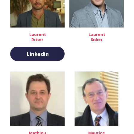
Laurent
Laurent
Ritter
Sidier
Linkedin
Mathieu
Maurice