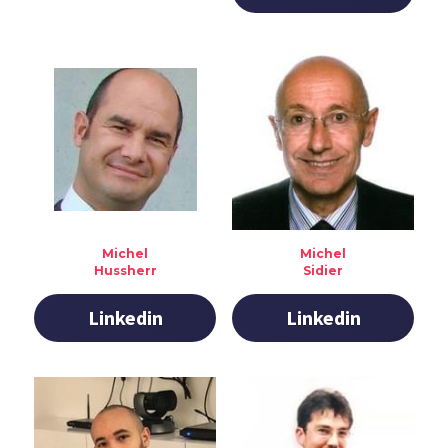
Michel
Michel
Hussherr
Sidier
Linkedin
Linkedin