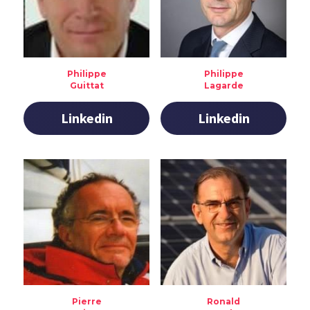
Philippe
Philippe
Guittat
Lagarde
Linkedin
Linkedin
Pierre
Ronald