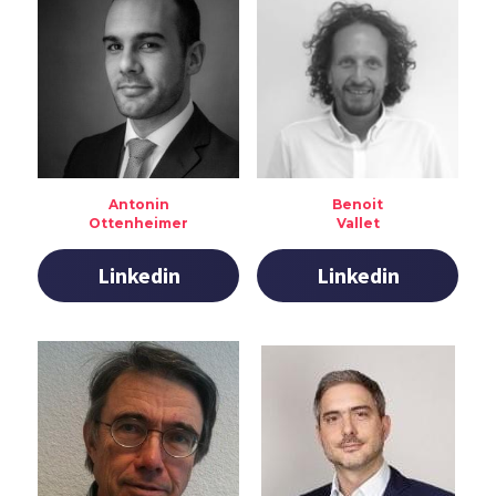
Antonin
Benoit
Ottenheimer
Vallet
Linkedin
Linkedin