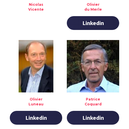
Nicolas
Olivier
Vicente
du Merle
Linkedin
Olivier
Patrice
Luneau
Coquard
Linkedin
Linkedin