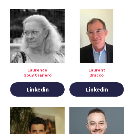
Laurence
Laurent
Gouy Granero
Bracco
Linkedin
Linkedin