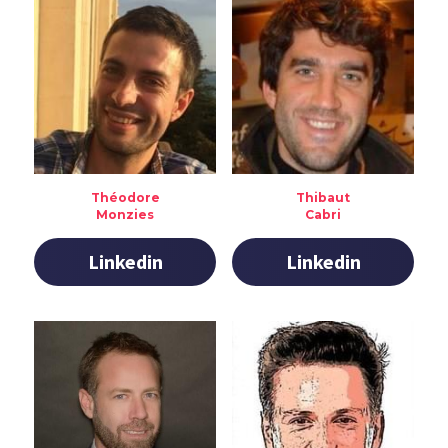
Théodore
Thibaut
Monzies
Cabri
Linkedin
Linkedin