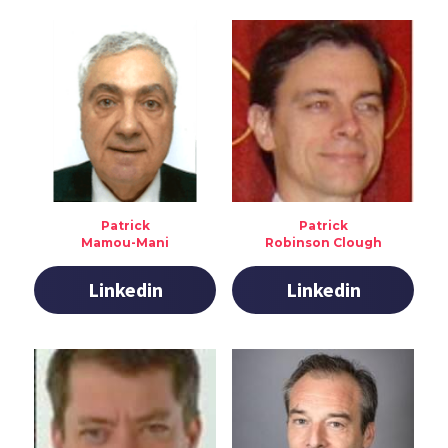
Patrick
Patrick
Mamou-Mani
Robinson Clough
Linkedin
Linkedin