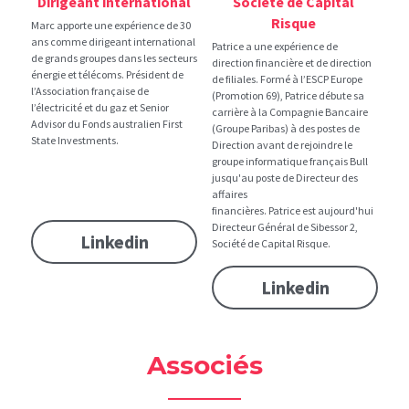
Dirigeant international
Société de Capital 
Risque
Marc apporte une expérience de 30 
ans comme dirigeant international 
Patrice a une expérience de 
de grands groupes dans les secteurs 
direction financière et de direction 
énergie et télécoms. Président de 
de filiales. Formé à l’ESCP Europe 
l’Association française de 
(Promotion 69), Patrice débute sa 
l’électricité et du gaz et Senior 
carrière à la Compagnie Bancaire 
Advisor du Fonds australien First 
(Groupe Paribas) à des postes de 
State Investments.
Direction avant de rejoindre le 
groupe informatique français Bull 
jusqu'au poste de Directeur des 
affaires
financières. Patrice est aujourd'hui 
Directeur Général de Sibessor 2, 
Linkedin
Société de Capital Risque.
Linkedin
Associés