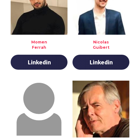
Momen
Nicolas
Ferrah
Guibert
Linkedin
Linkedin