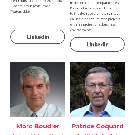
d’entreprises) et membre de la SIA 
member at both companies. "As 
(Société des Ingénieurs de 
President of Le Vivant, I am driven 
l’Automobile).
by the desire to promote spiritual 
values in health- related projects 
within a professional business 
environment". 
Linkedin
Linkedin
Marc Boudier
Patrice Coquard