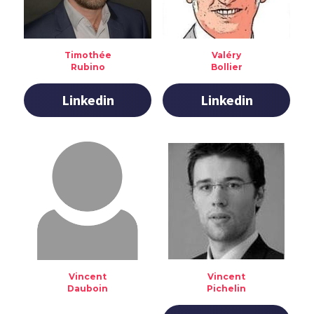
Timothée
Valéry
Rubino
Bollier
Linkedin
Linkedin
Vincent
Vincent
Dauboin
Pichelin