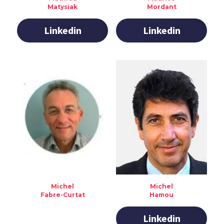
Matysiak
Mordant
Linkedin
Linkedin
Michel
Michel
Fabre-Curtat
Hamou
Linkedin