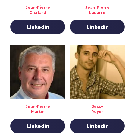
Jean-Pierre
Jean-Pierre
Chatard
Laparre
Linkedin
Linkedin
Jean-Pierre
Jessy
Martin
Royer
Linkedin
Linkedin