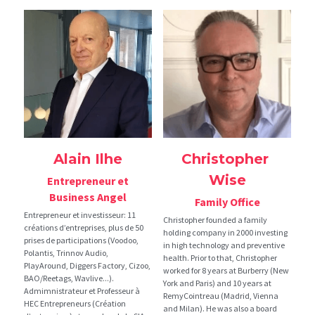
Alain Ilhe
Christopher 
Wise
 Entrepreneur et 
Business Angel
Family Office
Entrepreneur et investisseur: 11 
Christopher founded a family 
créations d’entreprises, plus de 50 
holding company in 2000 investing 
prises de participations (Voodoo, 
in high technology and preventive 
Polantis, Trinnov Audio, 
health. Prior to that, Christopher 
PlayAround, Diggers Factory, Cizoo, 
worked for 8 years at Burberry (New 
BAO/Reetags, Wavlive...). 
York and Paris) and 10 years at 
Admimnistrateur et Professeur à 
RemyCointreau (Madrid, Vienna 
HEC Entrepreneurs (Création 
and Milan). He was also a board 