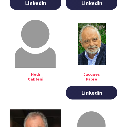
Linkedin
Linkedin
Hedi
Jacques
Gabteni
Fabre
Linkedin