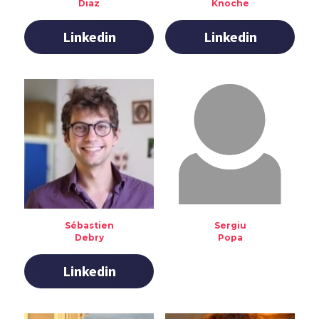
Diaz
Knoche
Linkedin
Linkedin
Sébastien
Sergiu
Debry
Popa
Linkedin