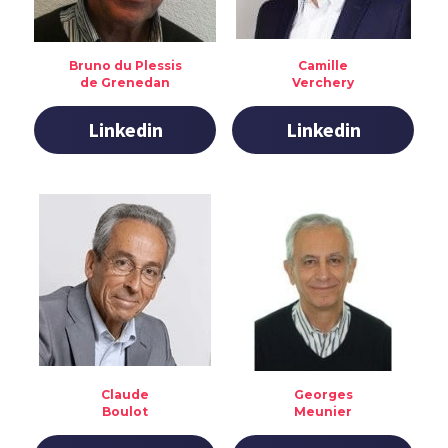
Bruno du Plessis
Camille
de Grenedan
Verchery
Linkedin
Linkedin
Claude
Georges
Boulot
Meunier